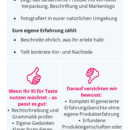
Verpackung, Beschriftung und Markenlogo
Fotografiert in eurer natürlichen Umgebung
Eure eigene Erfahrung zählt
Beschreibt ehrlich, was Ihr erlebt habt
Teilt konkrete Vor- und Nachteile
Darauf verzichten wir
Wenn Ihr KI für Texte
bewusst:
nutzen möchtet – so
•
Komplett KI-generierte
passt es gut:
Erfahrungsberichte ohne
•
Rechtschreibung und
eigene Produkterfahrung
Grammatik prüfen
•
Erfundene
•
Eigene Gedanken
Produkteigenschaften oder
klarer formulieren