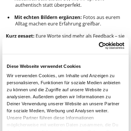
authentisch statt überperfekt.
Mit echten Bildern ergänzen:
Fotos aus eurem
Alltag machen eure Erfahrung greifbar.
Kurz gesagt:
Eure Worte sind mehr als Feedback – sie
sind Orientierung für andere.
Diese Webseite verwendet Cookies
KI bei Testaktionen: nur minimal und
Wir verwenden Cookies, um Inhalte und Anzeigen zu
bewusst nutzen, Echtheit bewahren
personalisieren, Funktionen für soziale Medien anbieten
zu können und die Zugriffe auf unsere Website zu
Unser Community-Fazit ist klar: Nicht Perfektion
überzeugt, sondern Echtheit. Für uns heißt das:
analysieren. Außerdem geben wir Informationen zu
In unseren Testaktionen sollen echte
Deiner Verwendung unserer Website an unsere Partner
Erfahrungen und authentische Inhalte im
für soziale Medien, Werbung und Analysen weiter.
Mittelpunkt stehen, KI-generierte Inhalte sehen
Unsere Partner führen diese Informationen
wir bewusst kritisch. Gleichzeitig wissen wir,
möglicherweise mit weiteren Daten zusammen, die Du
dass KI längst Teil des digitalen Alltags ist und