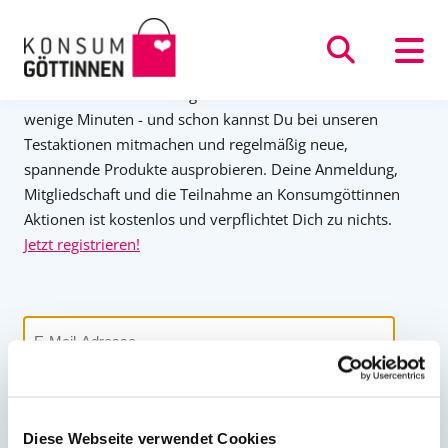
Direkt
ANMELDEN
zum
Inhalt
Du bist neu bei Konsumgöttinnen.de? Es dauert nur
wenige Minuten - und schon kannst Du bei unseren
Testaktionen mitmachen und regelmäßig neue,
spannende Produkte ausprobieren. Deine Anmeldung,
Mitgliedschaft und die Teilnahme an Konsumgöttinnen
Aktionen ist kostenlos und verpflichtet Dich zu nichts.
Jetzt registrieren!
Benutzername
oder
E-
Mail-
Passwort
Adresse
Diese Webseite verwendet Cookies