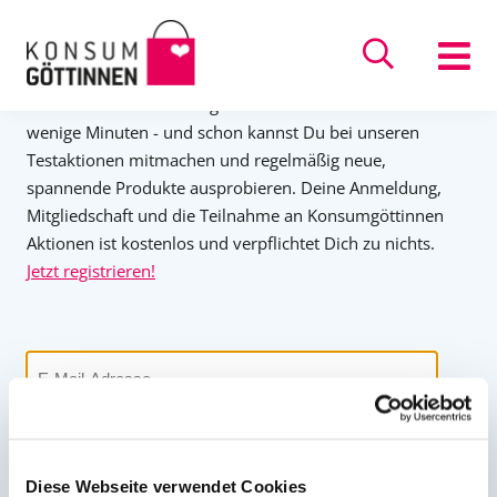
Direkt
ANMELDEN
zum
Inhalt
Du bist neu bei Konsumgöttinnen.de? Es dauert nur
wenige Minuten - und schon kannst Du bei unseren
Testaktionen mitmachen und regelmäßig neue,
spannende Produkte ausprobieren. Deine Anmeldung,
Mitgliedschaft und die Teilnahme an Konsumgöttinnen
Aktionen ist kostenlos und verpflichtet Dich zu nichts.
Jetzt registrieren!
Benutzername
oder
E-
Mail-
Passwort
Adresse
Diese Webseite verwendet Cookies